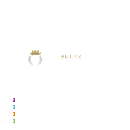
VÅRA TJÄNSTER
Projektering
Byggnation
Montage
Varuexponering