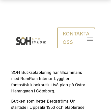
KONTAKTA
Premiumetabler
a
OSS
ing i Göteborgs
Citykärna
SOH Butiksetablering har tillsammans
med RumRum Interior byggt en
fantastisk klockbutik i två plan på Östra
Hamngatan i Göteborg.
Butiken som heter Bergströms Ur
startade i Uppsala 1953 och etablerade