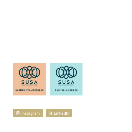
OM SOH
Läs känna oss
Medarbetare
Karriär
Kvalitet & miljö
Instagram
LinkedIn
SOH Butiksetablering. All rights reserved.