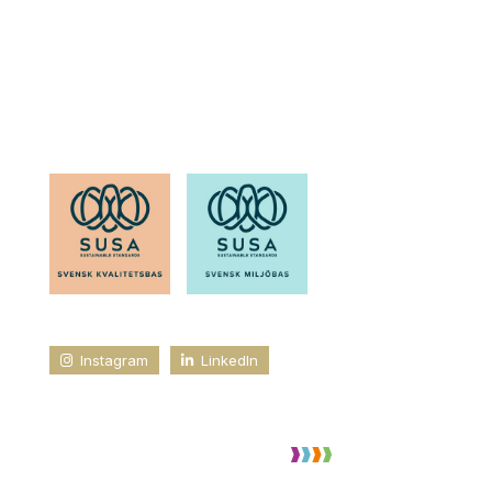
Läs känna oss
Medarbetare
Karriär
Kvalitet & miljö
Instagram
LinkedIn
SOH Butiksetablering. All rights reserved.
Vi skapar framtidens handelsmiljö