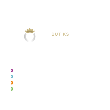
VÅRA TJÄNSTER
Projektering
Byggnation
Montage
Varuexponering
OM SOH