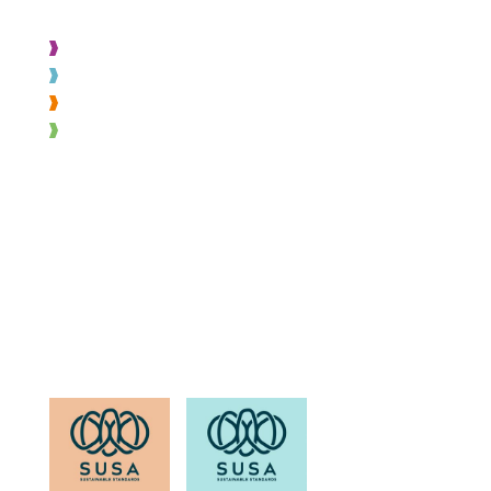
VÅRA TJÄNSTER
Projektering
Byggnation
Montage
Varuexponering
OM SOH
Läs känna oss
Medarbetare
Karriär
Kvalitet & miljö