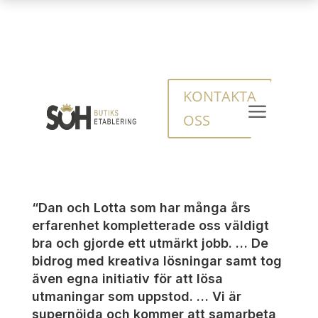
Andreas Barsoum,
Butikschef, Ica Maxi
KONTAKTA
a
Kristianstad
OSS
Paulina Odeholm
by
|
Sep 29, 2025
“Dan och Lotta som har många års
erfarenhet kompletterade oss väldigt
bra och gjorde ett utmärkt jobb. … De
bidrog med kreativa lösningar samt tog
även egna initiativ för att lösa
utmaningar som uppstod. … Vi är
supernöjda och kommer att samarbeta