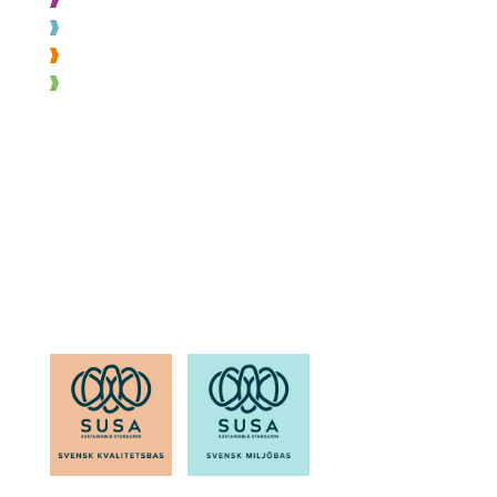
Byggnation
Montage
Varuexponering
OM SOH
Läs känna oss
Medarbetare
Karriär
Kvalitet & miljö