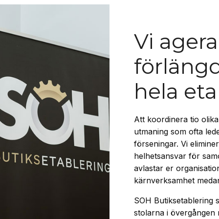
Vi agera
förläng
hela et
Att koordinera tio oli
utmaning som ofta lede
förseningar. Vi elimine
helhetsansvar för samo
avlastar er organisatio
kärnverksamhet medan v
SOH Butiksetablering sä
stolarna i övergången 