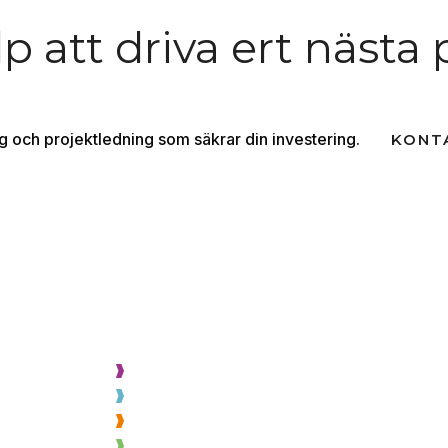
p att driva ert nästa 
ng och projektledning som säkrar din investering.
KONT
VÅRA TJÄNSTER
OM SOH
Projektering
Läs känna oss
Byggnation
Medarbetare
Montage
Karriär
Varuexponering
Kvalitet & miljö