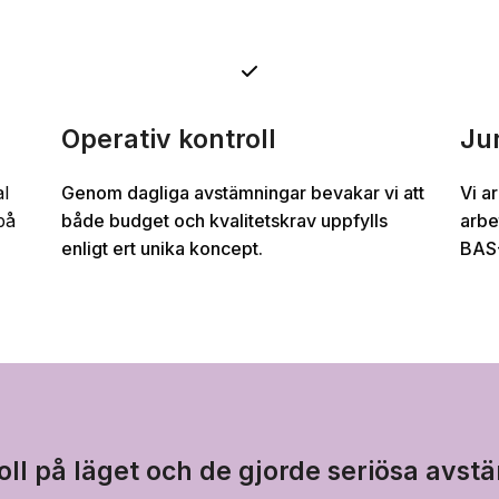
Operativ kontroll
Ju
al
Genom dagliga avstämningar bevakar vi att
Vi a
på
både budget och kvalitetskrav uppfylls
arbe
enligt ert unika koncept.
BAS-
ll på läget och de gjorde seriösa avst