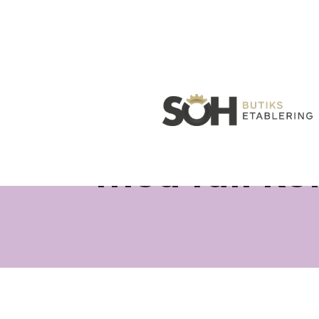
Projektledn
med full ko