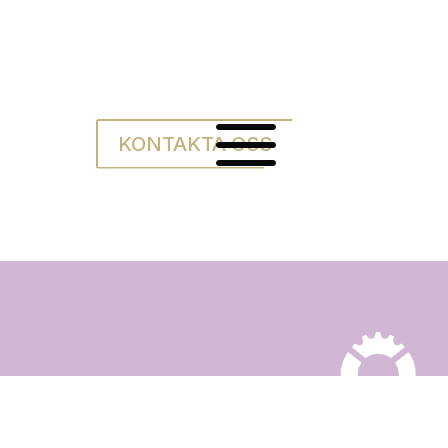
a
KONTAKTA OSS
er
blering