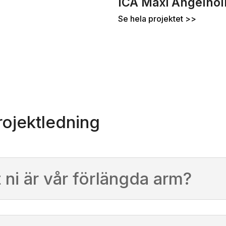
ICA Maxi Ängelho
Se hela projektet >>
rojektledning
 ni är vår förlängda arm?