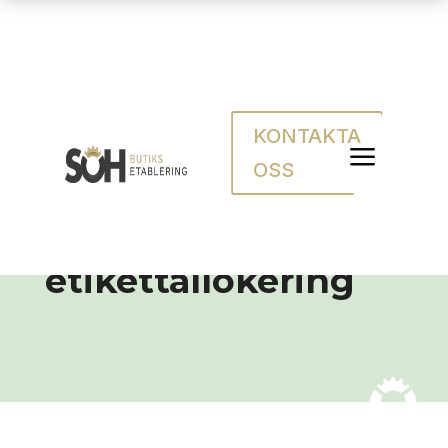
KONTAKTA
Framtidens
a
OSS
prishantering med
smart
etikettallokering