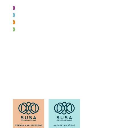
Projektering
Byggnation
Montage
Varuexponering
OM SOH
Läs känna oss
Medarbetare
Karriär
Kvalitet & miljö